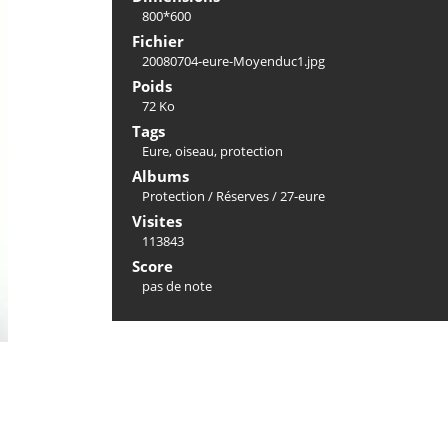
800*600
Fichier
20080704-eure-Moyenduc1.jpg
Poids
72 Ko
Tags
Eure
,
oiseau
,
protection
Albums
Protection
/
Réserves
/
27-eure
Visites
113843
Score
pas de note