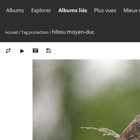
Albums
Explorer
Albums liés
Plus vues
Mieux 
hibou moyen-duc
Accueil
/
Tag
protection
/