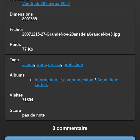
Vendredi 29 Février 2008
Dimensions
800*359
Fichier
20071215-27-GrandeNoe-20ansdelaGrandeNoe3.jpg
Poids
77 Ko
Tags
action
,
Eure
,
presse
,
protection
Albums
Information et communication
/
Animations
sorties
Visites
71804
Score
pas de note
0 commentaire