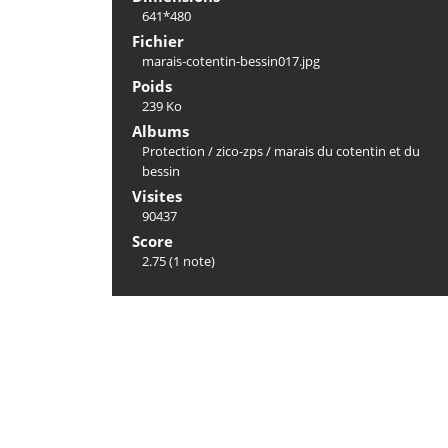
641*480
Fichier
marais-cotentin-bessin017.jpg
Poids
239 Ko
Albums
Protection
/
zico-zps
/
marais du cotentin et du
bessin
Visites
90437
Score
2.75
(1 note)