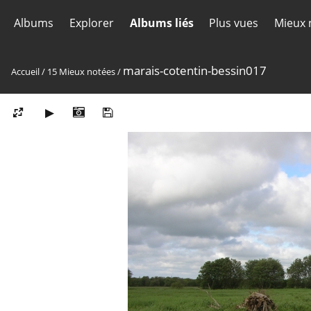
Albums
Explorer
Albums liés
Plus vues
Mieux 
marais-cotentin-bessin017
Accueil
/
15 Mieux notées
/